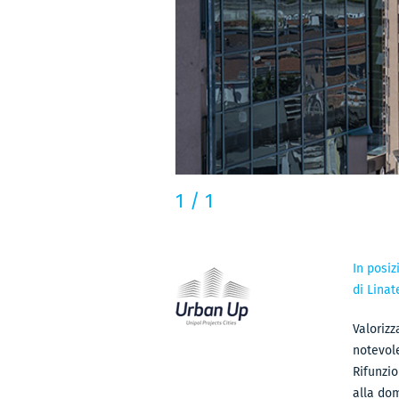
1
/
1
In posiz
di Linat
Valorizz
notevole
Rifunzio
alla dom