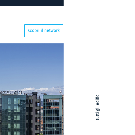
scopri il network
tutti gli edifici