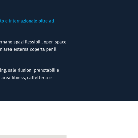
to e internazionale oltre ad
ernano spazi flessibili, open space
un’area esterna coperta per il
ing, sale riunioni prenotabili e
 area fitness, caffetteria e