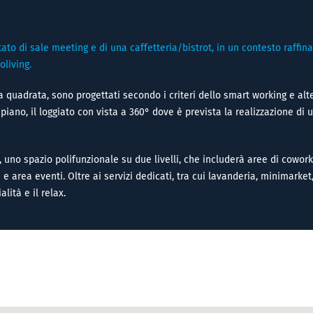
ato di sale meeting e di una caffetteria/bistrot, in un contesto raffina
oliving.
ta quadrata, sono progettati secondo i criteri dello smart working e alt
 piano, il loggiato con vista a 360° dove è prevista la realizzazione di 
1, uno spazio polifunzionale su due livelli, che includerà aree di cowork
e area eventi. Oltre ai servizi dedicati, tra cui lavanderia, minimarket,
lità e il relax.