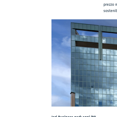
prezzo m
sostenib