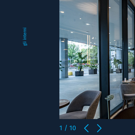
gli interni
1
/
10