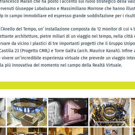
rfrancesco Maran che ha posto l’accento sul ruolo strategico della valo
tervenuti Giuseppe Lobalsamo e Massimiliano Morrone che hanno illustra
p in campo immobiliare ed espresso grande soddisfazione per i risultat
n l’Anello del Tempo, un’ installazione composta da 12 monitor di cui 4
ttante architetture, pietre miliari di un viaggio nel tempo, nella città
vare da vicino i plastici di tre importanti progetti che il Gruppo Unipo
 Castilia 23 (Progetto CMR,) e Torre GalFa (arch. Maurice Kanah). Infine
e vivere un’incredibile esperienza virtuale che prevede un viaggio inte
E, la più innovativa del momento nel campo della Realtà Virtuale.