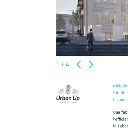
1
/
4
Gioiello
futuribi
business
Una fabb
l'effici
la Fabbr