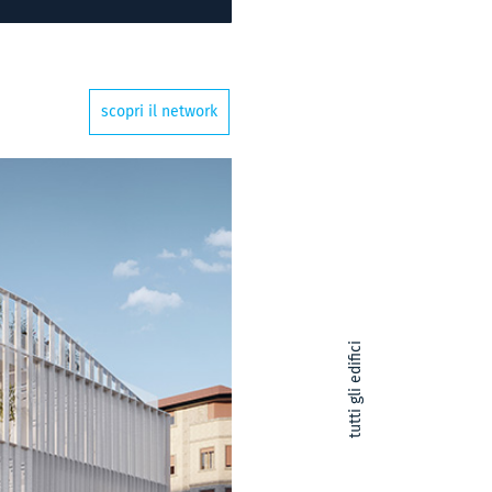
scopri il network
tutti gli edifici