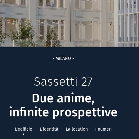
- MILANO -
Sassetti 27
Due anime,
infinite prospettive
L'edificio
L'identità
La location
I numeri