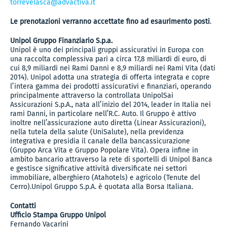
torrevelasca@advactiva.it
Le prenotazioni verranno accettate fino ad esaurimento posti
.
Unipol Gruppo Finanziario S.p.a.
Unipol è uno dei principali gruppi assicurativi in Europa con
una raccolta complessiva pari a circa 17,8 miliardi di euro, di
cui 8,9 miliardi nei Rami Danni e 8,9 miliardi nei Rami Vita (dati
2014). Unipol adotta una strategia di offerta integrata e copre
l’intera gamma dei prodotti assicurativi e finanziari, operando
principalmente attraverso la controllata UnipolSai
Assicurazioni S.p.A., nata all’inizio del 2014, leader in Italia nei
rami Danni, in particolare nell’R.C. Auto. Il Gruppo è attivo
inoltre nell’assicurazione auto diretta (Linear Assicurazioni),
nella tutela della salute (UniSalute), nella previdenza
integrativa e presidia il canale della bancassicurazione
(Gruppo Arca Vita e Gruppo Popolare Vita). Opera infine in
ambito bancario attraverso la rete di sportelli di Unipol Banca
e gestisce significative attività diversificate nei settori
immobiliare, alberghiero (Atahotels) e agricolo (Tenute del
Cerro).Unipol Gruppo S.p.A. è quotata alla Borsa Italiana.
Contatti
Ufficio Stampa Gruppo Unipol
Fernando Vacarini