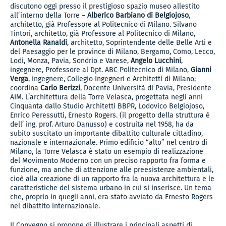
discutono oggi presso il prestigioso spazio museo allestito
all’interno della Torre –
Alberico Barbiano di Belgiojoso
,
architetto, già Professore al Politecnico di Milano. Silvano
Tintori, architetto, già Professore al Politecnico di Milano,
Antonella Ranaldi
, architetto, Soprintendente delle Belle Arti e
del Paesaggio per le province di Milano, Bergamo, Como, Lecco,
Lodi, Monza, Pavia, Sondrio e Varese,
Angelo Lucchini
,
ingegnere, Professore al Dpt. ABC Politecnico di Milano,
Gianni
Verga
, ingegnere, Collegio Ingegneri e Architetti di Milano;
coordina
Carlo Berizzi
, Docente Università di Pavia, Presidente
AIM. L’architettura della Torre Velasca, progettata negli anni
Cinquanta dallo Studio Architetti BBPR, Lodovico Belgiojoso,
Enrico Peressutti, Ernesto Rogers. (il progetto della struttura è
dell’ ing. prof. Arturo Danusso) e costruita nel 1958, ha da
subito suscitato un importante dibattito culturale cittadino,
nazionale e internazionale. Primo edificio “alto” nel centro di
Milano, la Torre Velasca è stato un esempio di realizzazione
del Movimento Moderno con un preciso rapporto fra forma e
funzione, ma anche di attenzione alle preesistenze ambientali,
cioè alla creazione di un rapporto fra la nuova architettura e le
caratteristiche del sistema urbano in cui si inserisce. Un tema
che, proprio in quegli anni, era stato avviato da Ernesto Rogers
nel dibattito internazionale.
Il Convegno si propone di illustrare i principali aspetti di