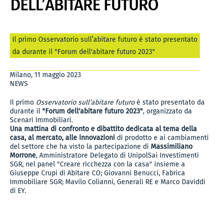
DELL’ABITARE FUTURO
Il primo Osservatorio sull’abitare futuro è stato presentato
da durante il "Forum dell'abitare futuro 2023"
Milano, 11 maggio 2023
NEWS
Il primo
Osservatorio sull’abitare futuro
è stato presentato da
durante il
"Forum dell'abitare futuro 2023"
, organizzato da
Scenari Immobiliari.
Una mattina di confronto e dibattito dedicata al tema della
casa, al mercato, alle innovazioni
di prodotto e ai cambiamenti
del settore che ha visto la partecipazione di
Massimiliano
Morrone
, Amministratore Delegato di UnipolSai Investimenti
SGR, nel panel "Creare ricchezza con la casa" insieme a
Giuseppe Crupi di Abitare CO; Giovanni Benucci, Fabrica
Immobiliare SGR; Mavilo Colianni, Generali RE e Marco Daviddi
di EY.