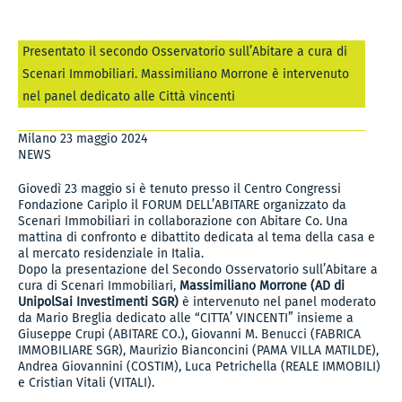
Presentato il secondo Osservatorio sull’Abitare a cura di
Scenari Immobiliari. Massimiliano Morrone è intervenuto
nel panel dedicato alle Città vincenti
Milano 23 maggio 2024
NEWS
Giovedì 23 maggio si è tenuto presso il Centro Congressi
Fondazione Cariplo il FORUM DELL’ABITARE organizzato da
Scenari Immobiliari in collaborazione con Abitare Co. Una
mattina di confronto e dibattito dedicata al tema della casa e
al mercato residenziale in Italia.
Dopo la presentazione del Secondo Osservatorio sull’Abitare a
cura di Scenari Immobiliari,
Massimiliano Morrone (AD di
UnipolSai Investimenti SGR)
è intervenuto nel panel moderato
da Mario Breglia dedicato alle “CITTA’ VINCENTI” insieme a
Giuseppe Crupi (ABITARE CO.), Giovanni M. Benucci (FABRICA
IMMOBILIARE SGR), Maurizio Bianconcini (PAMA VILLA MATILDE),
Andrea Giovannini (COSTIM), Luca Petrichella (REALE IMMOBILI)
e Cristian Vitali (VITALI).