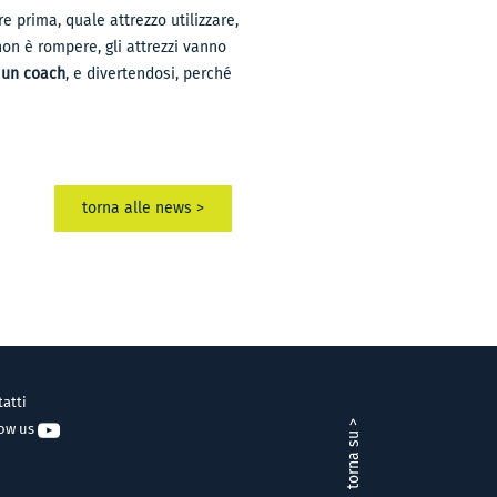
 prima, quale attrezzo utilizzare,
non è rompere, gli attrezzi vanno
i un coach
, e divertendosi, perché
torna alle news >
atti
torna su >
low us