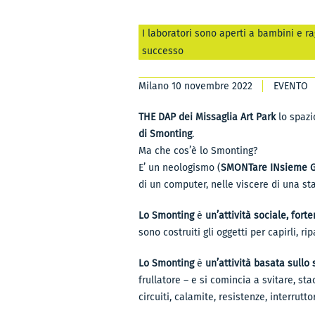
I laboratori sono aperti a bambini e ra
successo
Milano 10 novembre 2022
EVENTO
THE DAP dei Missaglia Art Park
lo spazi
di Smonting
.
Ma che cos’è lo Smonting?
E’ un neologismo (
SMONTare INsieme 
di un computer, nelle viscere di una 
Lo Smonting
è
un’attività sociale, fort
sono costruiti gli oggetti per capirli, 
Lo Smonting
è
un’attività basata sullo
frullatore – e si comincia a svitare, stac
circuiti, calamite, resistenze, interrutto