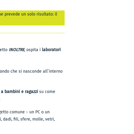
e prevede un solo risultato: il
getto
INOLTRE
, ospita i
laboratori
 mondo che si nasconde all’interno
a bambini e ragazzi
su come
.
ggetto comune – un PC o un
dadi, fili, sfere, molle, vetri,