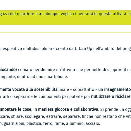
gazzi del quartiere e a chiunque voglia cimentarsi in questa attività ch
o espositivo multidisciplinare creato da Urban Up nell’ambito del pro
Giocando
) coniato per definire un’attività che permette di scoprire il
stampante, dentro ad uno smartphone.
emente vocata alla sostenibilità
, ma è - soprattutto -
un insegnamento 
ripararli o separarne le componenti per poterle poi
riutilizzare o riciclare
 smontare le cose, in maniera giocosa e collaborativa
. Si prende un o
care, sfilare, scollegare, estrarre, separare, finché non restano che viti, 
ri, guarnizioni, plastica, ferro, rame, alluminio, acciaio.