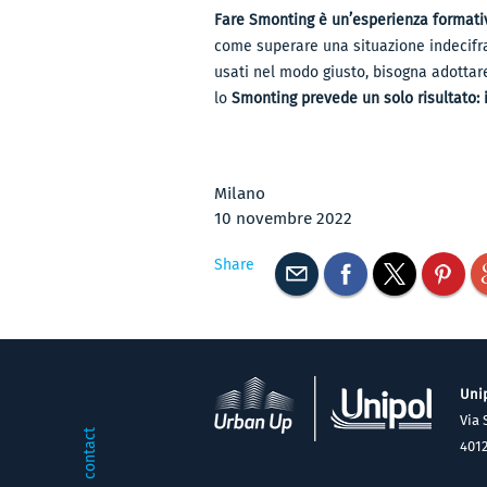
Fare Smonting è un’esperienza formati
come superare una situazione indecifrab
usati nel modo giusto, bisogna adottare
lo
Smonting prevede un solo risultato: 
Milano
10 novembre 2022
Share
Unip
Via 
contact
401