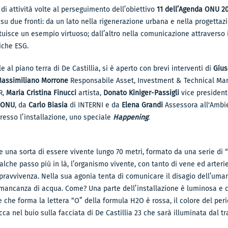
e di attività volte al perseguimento dell’obiettivo
11 dell’Agenda ONU 20
 due fronti: da un lato nella rigenerazione urbana e nella progettazio
tituisce un esempio virtuoso; dall’altro nella comunicazione attraverso in
iche ESG.
rile al piano terra di De Castillia, si è aperto con brevi interventi di
Giu
assimiliano Morrone
Responsabile Asset, Investment & Technical Ma
R,
Maria Cristina Finucci
artista,
Donato Kiniger-Passigli
vice president
l’ONU
, da
Carlo Biasia
di INTERNI e da
Elena Grandi
Assessora all'Ambi
resso l’installazione, uno speciale
Happening
.
me una sorta di essere vivente lungo 70 metri, formato da una serie di “
lche passo più in là, l’organismo vivente, con tanto di vene ed arteri
opravvivenza. Nella sua agonia tenta di comunicare il disagio dell’uman
a mancanza di acqua. Come? Una parte dell’installazione è luminosa e
 che forma la lettera “O” della formula H2O è rossa, il colore del peri
icca nel buio sulla facciata di De Castillia 23 che sarà illuminata dal t