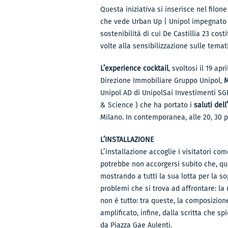
Questa iniziativa si inserisce nel filon
che vede Urban Up | Unipol impegnato su
sostenibilità di cui De Castillia 23 cos
volte alla sensibilizzazione sulle temat
L’experience cocktail
, svoltosi il 19 ap
Direzione Immobiliare Gruppo Unipol,
M
Unipol AD di UnipolSai Investimenti SG
& Science ) che ha portato i
saluti del
Milano. In contemporanea, alle 20, 30 p
L’INSTALLAZIONE
L’installazione accoglie i visitatori co
potrebbe non accorgersi subito che, qua
mostrando a tutti la sua lotta per la s
problemi che si trova ad affrontare: l
non è tutto: tra queste, la composizione
amplificato, infine, dalla scritta che sp
da Piazza Gae Aulenti.