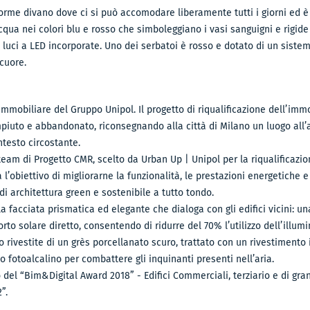
enorme divano dove ci si può accomodare liberamente tutti i giorni ed 
d’acqua nei colori blu e rosso che simboleggiano i vasi sanguigni e rigi
e luci a LED incorporate. Uno dei serbatoi è rosso e dotato di un siste
cuore.
immobiliare del Gruppo Unipol. Il progetto di riqualificazione dell’immo
piuto e abbandonato, riconsegnando alla città di Milano un luogo all’a
testo circostante.
am di Progetto CMR, scelto da Urban Up | Unipol per la riqualificazione
a l’obiettivo di migliorarne la funzionalità, le prestazioni energetiche 
 architettura green e sostenibile a tutto tondo.
la facciata prismatica ed elegante che dialoga con gli edifici vicini: 
to solare diretto, consentendo di ridurre del 70% l’utilizzo dell’illumina
 rivestite di un grès porcellanato scuro, trattato con un rivestimento in
io fotoalcalino per combattere gli inquinanti presenti nell’aria.
ito del “Bim&Digital Award 2018” - Edifici Commerciali, terziario e di 
”.