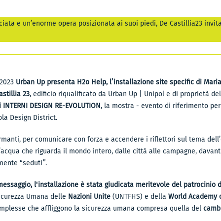
iata e un’enorme opera posizionata ai suoi piedi, De Castillia23 invita
k2023
Urban Up presenta H2o Help, l’installazione site specific di Maria
stillia 23
, edificio riqualificato da Urban Up | Unipol e di proprietà d
 di INTERNI DESIGN RE-EVOLUTION
, la mostra - evento di riferimento per 
ola Design District.
manti, per comunicare con forza e accendere i riflettori sul tema dell
’acqua che riguarda il mondo intero, dalle città alle campagne, davan
ente “seduti”.
essaggio, l'installazione è stata giudicata meritevole del patrocinio 
Sicurezza Umana delle
Nazioni Unite
(UNTFHS) e della
World Academy o
complesse che affliggono la sicurezza umana compresa quella del
cambi