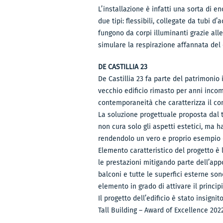
L’installazione è infatti una sorta di 
due tipi: flessibili, collegate da tubi 
fungono da corpi illuminanti grazie all
simulare la respirazione affannata del 
DE CASTILLIA 23
De Castillia 23 fa parte del patrimonio 
vecchio edificio rimasto per anni incom
contemporaneità che caratterizza il con
La soluzione progettuale proposta dal te
non cura solo gli aspetti estetici, ma h
rendendolo un vero e proprio esempio di
Elemento caratteristico del progetto è 
le prestazioni mitigando parte dell’appor
balconi e tutte le superfici esterne sono
elemento in grado di attivare il princip
Il progetto dell’edificio è stato insign
Tall Building – Award of Excellence 2022