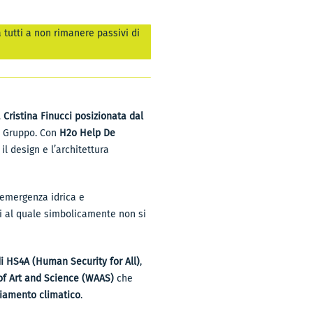
 tutti a non rimanere passivi di
 Cristina Finucci posizionata dal
el Gruppo. Con
H2o Help De
il design e l’architettura
’emergenza idrica e
ti al quale simbolicamente non si
di HS4A (Human Security for All)
,
f Art and Science (WAAS)
che
amento climatico
.