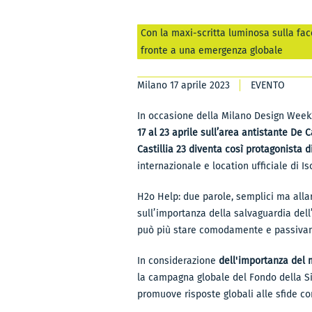
Con la maxi-scritta luminosa sulla facc
fronte a una emergenza globale
Milano 17 aprile 2023
EVENTO
In occasione della Milano Design Wee
17 al 23 aprile sull’area antistante De Ca
Castillia 23 diventa così protagonista
internazionale e location ufficiale di Is
H2o Help: due parole, semplici ma allar
sull’importanza della salvaguardia dell
può più stare comodamente e passivam
In considerazione
dell'importanza del m
la campagna globale del Fondo della 
promuove risposte globali alle sfide 