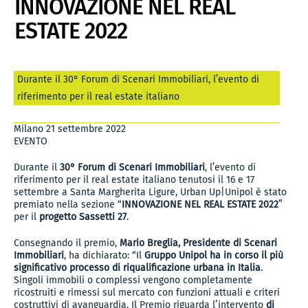
INNOVAZIONE NEL REAL
ESTATE 2022
Durante il 30° Forum di Scenari Immobiliari, l’evento di
riferimento per il real estate italiano
Milano 21 settembre 2022
EVENTO
Durante il
30° Forum di Scenari Immobiliari
, l’evento di
riferimento per il real estate italiano tenutosi il 16 e 17
settembre a Santa Margherita Ligure, Urban Up|Unipol è stato
premiato nella sezione “
INNOVAZIONE NEL REAL ESTATE 2022
”
per il
progetto Sassetti 27
.
Consegnando il premio,
Mario Breglia, Presidente di Scenari
Immobiliari
, ha dichiarato: “Il
Gruppo Unipol ha in corso il più
significativo processo di riqualificazione urbana in Italia
.
Singoli immobili o complessi vengono completamente
ricostruiti e rimessi sul mercato con funzioni attuali e criteri
costruttivi di avanguardia. Il Premio riguarda l’intervento
di