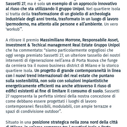
Sassetti 27
, ma è solo
un esempio di un approccio innovativo
al riuso che sta utilizzando il gruppo Unipol
. Nel quartiere Isola
si tratta della
trasformazione di un gioiello di archeologia
industriale degli anni trenta, trasformato in un luogo di lavoro
ipermoderno, ma attento alle persone e all’ambiente
. Un vero
‘workub’”.
A ritirare il premio
Massimiliano Morrone, Responsabile Asset,
Investment & Techical management Real Estate Gruppo Unipol
che ha commentato: “siamo particolarmente orgogliosi che
oggi venga premiato Sassetti 27, un ulteriore tassello dei nostri
interventi di rigenerazione nell’area di Porta Nuova che funge
da cerniera tra il nuovo business district di Milano e lo storico
quartiere Isola.
Un progetto di grande contemporaneità in linea
con i nuovi trend internazionali del real estate che puntano
sulla sostenibilità, non solo con soluzioni impiantistiche
energeticamente efficienti ma anche attraverso il riuso di
edifici esistenti al fine di limitare il consumo di suolo
. Sassetti
27 rappresenta la perfetta sintesi della nostra concezione di
come debbano essere progettati i luoghi di lavoro
contemporanei: flessibili, modulabili, con ampie terrazze e
spazi di condivisione outdoor”.
Situato in una
posizione strategica nella zona nord della città