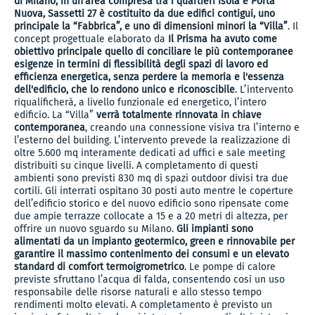
di Milano, in un’area compresa tra i quartieri Isola e Porta
Nuova, Sassetti 27 è costituito da due edifici contigui, uno
principale la “Fabbrica”, e uno di dimensioni minori la “Villa”
. Il
concept progettuale elaborato da
Il Prisma ha avuto come
obiettivo principale quello di conciliare le più contemporanee
esigenze in termini di flessibilità degli spazi di lavoro ed
efficienza energetica, senza perdere la memoria e l'essenza
dell'edificio, che lo rendono unico e riconoscibile
. L’intervento
riqualificherà, a livello funzionale ed energetico, l’intero
edificio. La “Villa”
verrà totalmente rinnovata in chiave
contemporanea
, creando una connessione visiva tra l’interno e
l’esterno del building. L’intervento prevede la realizzazione di
oltre 5.600 mq interamente dedicati ad uffici e sale meeting
distribuiti su cinque livelli. A completamento di questi
ambienti sono previsti 830 mq di spazi outdoor divisi tra due
cortili. Gli interrati ospitano 30 posti auto mentre le coperture
dell’edificio storico e del nuovo edificio sono ripensate come
due ampie terrazze collocate a 15 e a 20 metri di altezza, per
offrire un nuovo sguardo su Milano.
Gli impianti sono
alimentati da un impianto geotermico, green e rinnovabile per
garantire il massimo contenimento dei consumi e un elevato
standard di comfort termoigrometrico
. Le pompe di calore
previste sfruttano l’acqua di falda, consentendo così un uso
responsabile delle risorse naturali e allo stesso tempo
rendimenti molto elevati. A completamento è previsto un