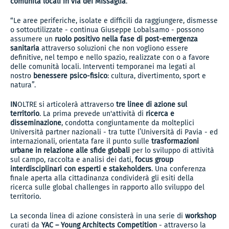
comunità locali in via dei Missaglia
.
“Le aree periferiche, isolate e difficili da raggiungere, dismesse
o sottoutilizzate - continua Giuseppe Lobalsamo - possono
assumere un
ruolo positivo nella fase di post-emergenza
sanitaria
attraverso soluzioni che non vogliono essere
definitive, nel tempo e nello spazio, realizzate con o a favore
delle comunità locali. Interventi temporanei ma legati al
nostro
benessere psico-fisico
: cultura, divertimento, sport e
natura”.
IN
OLTRE si articolerà attraverso
tre linee di azione sul
territorio
. La prima prevede un'attività di
ricerca e
disseminazione
, condotta congiuntamente da molteplici
Università partner nazionali - tra tutte l’Università di Pavia - ed
internazionali, orientata fare il punto sulle
trasformazioni
urbane in relazione alle sfide globali
per lo sviluppo di attività
sul campo, raccolta e analisi dei dati,
focus group
interdisciplinari con esperti e stakeholders
. Una conferenza
finale aperta alla cittadinanza condividerà gli esiti della
ricerca sulle global challenges in rapporto allo sviluppo del
territorio.
La seconda linea di azione consisterà in una serie di
workshop
curati da
YAC – Young Architects Competition
- attraverso la