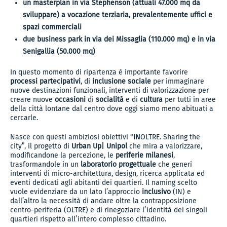
un masterplan in via Stephenson (attuali 47.000 mq da
sviluppare) a vocazione terziaria, prevalentemente uffici e
spazi commerciali
due business park in via dei Missaglia (110.000 mq) e in via
Senigallia (50.000 mq)
In questo momento di ripartenza è importante favorire
processi partecipativi
, di
inclusione sociale
per immaginare
nuove destinazioni funzionali, interventi di valorizzazione per
creare nuove
occasioni
di
socialità
e di
cultura
per tutti in aree
della città lontane dal centro dove oggi siamo meno abituati a
cercarle.
Nasce con questi ambiziosi obiettivi “
IN
OLTRE. Sharing the
city”, il progetto di
Urban Up| Unipol
che mira a valorizzare,
modificandone la percezione, le
periferie milanesi
,
trasformandole in un
laboratorio progettuale
che generi
interventi di micro-architettura, design, ricerca applicata ed
eventi dedicati agli abitanti dei quartieri. Il naming scelto
vuole evidenziare da un lato l’approccio
inclusivo
(IN) e
dall’altro la necessità di andare oltre la contrapposizione
centro-periferia (OLTRE) e di rinegoziare l’identità dei singoli
quartieri rispetto all’intero complesso cittadino.