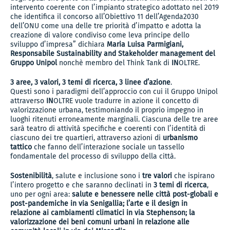
intervento coerente con l’impianto strategico adottato nel 2019
che identifica il concorso all’Obiettivo 11 dell’Agenda2030
dell’ONU come una delle tre priorità d’impatto e adotta la
creazione di valore condiviso come leva principe dello
sviluppo d’impresa” dichiara
Maria Luisa Parmigiani,
Responsabile Sustainability and Stakeholder management del
Gruppo Unipol
nonchè membro del Think Tank di
IN
OLTRE.
3 aree, 3 valori, 3 temi di ricerca, 3 linee d’azione
.
Questi sono i paradigmi dell’approccio con cui il Gruppo Unipol
attraverso
IN
OLTRE vuole tradurre in azione il concetto di
valorizzazione urbana, testimoniando il proprio impegno in
luoghi ritenuti erroneamente marginali. Ciascuna delle tre aree
sarà teatro di attività specifiche e coerenti con l’identità di
ciascuno dei tre quartieri, attraverso azioni di
urbanismo
tattico
che fanno dell’interazione sociale un tassello
fondamentale del processo di sviluppo della città.
Sostenibilità
, salute e inclusione sono i
tre valori
che ispirano
l’intero progetto e che saranno declinati in
3 temi di ricerca
,
uno per ogni area:
salute e benessere nelle città post-globali e
post-pandemiche in via Senigallia; l’arte e il design in
relazione ai cambiamenti climatici in via Stephenson; la
valorizzazione dei beni comuni urbani in relazione alle