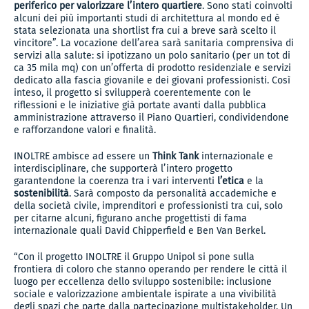
periferico per valorizzare l’intero quartiere
. Sono stati coinvolti
alcuni dei più importanti studi di architettura al mondo ed è
stata selezionata una shortlist fra cui a breve sarà scelto il
vincitore”. La vocazione dell’area sarà sanitaria comprensiva di
servizi alla salute: si ipotizzano un polo sanitario (per un tot di
ca 35 mila mq) con un’offerta di prodotto residenziale e servizi
dedicato alla fascia giovanile e dei giovani professionisti. Così
inteso, il progetto si svilupperà coerentemente con le
riflessioni e le iniziative già portate avanti dalla pubblica
amministrazione attraverso il Piano Quartieri, condividendone
e rafforzandone valori e finalità.
INOLTRE ambisce ad essere un
Think Tank
internazionale e
interdisciplinare, che supporterà l’intero progetto
garantendone la coerenza tra i vari interventi
l’etica
e la
sostenibilità
. Sarà composto da personalità accademiche e
della società civile, imprenditori e professionisti tra cui, solo
per citarne alcuni, figurano anche progettisti di fama
internazionale quali David Chipperfield e Ben Van Berkel.
“Con il progetto INOLTRE il Gruppo Unipol si pone sulla
frontiera di coloro che stanno operando per rendere le città il
luogo per eccellenza dello sviluppo sostenibile: inclusione
sociale e valorizzazione ambientale ispirate a una vivibilità
degli spazi che parte dalla partecipazione multistakeholder. Un