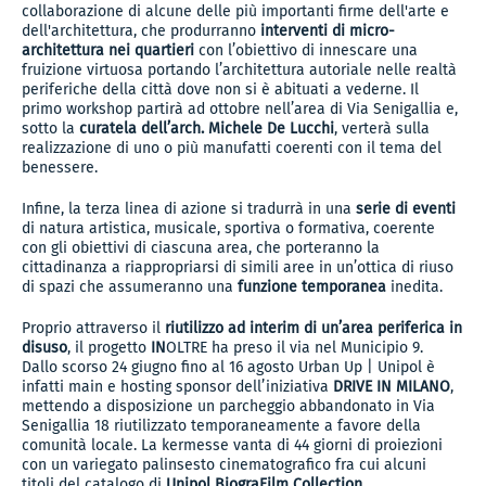
collaborazione di alcune delle più importanti firme dell'arte e
dell'architettura, che produrranno
interventi di micro-
architettura nei quartieri
con l’obiettivo di innescare una
fruizione virtuosa portando l’architettura autoriale nelle realtà
periferiche della città dove non si è abituati a vederne. Il
primo workshop partirà ad ottobre nell’area di Via Senigallia e,
sotto la
curatela dell’arch. Michele De Lucchi
, verterà sulla
realizzazione di uno o più manufatti coerenti con il tema del
benessere.
Infine, la terza linea di azione si tradurrà in una
serie di eventi
di natura artistica, musicale, sportiva o formativa, coerente
con gli obiettivi di ciascuna area, che porteranno la
cittadinanza a riappropriarsi di simili aree in un’ottica di riuso
di spazi che assumeranno una
funzione temporanea
inedita.
Proprio attraverso il
riutilizzo ad interim di un’area periferica in
disuso
, il progetto
IN
OLTRE ha preso il via nel Municipio 9.
Dallo scorso 24 giugno fino al 16 agosto Urban Up | Unipol è
infatti main e hosting sponsor dell’iniziativa
DRIVE IN MILANO
,
mettendo a disposizione un parcheggio abbandonato in Via
Senigallia 18 riutilizzato temporaneamente a favore della
comunità locale. La kermesse vanta di 44 giorni di proiezioni
con un variegato palinsesto cinematografico fra cui alcuni
titoli del catalogo di
Unipol BiograFilm Collection
.