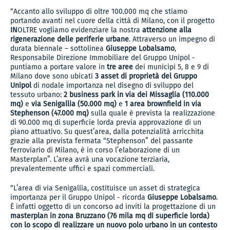
“Accanto allo sviluppo di oltre 100.000 mq che stiamo
portando avanti nel cuore della città di Milano, con il progetto
IN
OLTRE vogliamo evidenziare la nostra
attenzione alla
rigenerazione delle periferie urbane
. Attraverso un impegno di
durata biennale – sottolinea
Giuseppe Lobalsamo
,
Responsabile Direzione Immobiliare del Gruppo Unipol -
puntiamo a portare valore in
tre aree
dei municipi 5, 8 e 9 di
Milano dove sono ubicati
3 asset di proprietà del Gruppo
Unipol
di nodale importanza nel disegno di sviluppo del
tessuto urbano:
2 business park in via dei Missaglia (110.000
mq)
e
via Senigallia (50.000 mq)
e
1 area brownfield in via
Stephenson (47.000 mq)
sulla quale è prevista la realizzazione
di 90.000 mq di superficie lorda previa approvazione di un
piano attuativo. Su quest’area, dalla potenzialità arricchita
grazie alla prevista fermata “Stephenson” del passante
ferroviario di Milano, è in corso l’elaborazione di un
Masterplan”. L’area avrà una vocazione terziaria,
prevalentemente uffici e spazi commerciali.
“L’area di via Senigallia, costituisce un asset di strategica
importanza per il Gruppo Unipol - ricorda
Giuseppe Lobalsamo
.
È infatti oggetto di un concorso ad inviti la progettazione di un
masterplan in zona Bruzzano (76 mila mq di superficie lorda)
con lo scopo di realizzare un nuovo polo urbano in un contesto